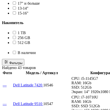
17" и больше
13-14"
15-16"
Накопитель
1 TB
256 GB
512 GB
В наличии
Фильтры
Найдено 43 товаров
Фото
Модель / Артикул
Конфигур
CPU:
i5-1145G7
RAM:
16Gb
—
Dell Latitude 7420
10546
SSD:
512Gb
Экран:
14" 1920x1080 
CPU:
i7-10710U
RAM:
16Gb
—
Dell Latitude 9510
10547
SSD:
SSD 512Gb