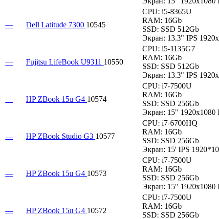
Экран:
15" 1920x1080 
CPU:
i5-8365U
RAM:
16Gb
—
Dell Latitude 7300
10545
SSD:
SSD 512Gb
Экран:
13.3" IPS 1920
CPU:
i5-1135G7
RAM:
16Gb
—
Fujitsu LifeBook U9311
10550
SSD:
SSD 512Gb
Экран:
13.3" IPS 1920
CPU:
i7-7500U
RAM:
16Gb
—
HP ZBook 15u G4
10574
SSD:
SSD 256Gb
Экран:
15" 1920x1080 
CPU:
i7-6700HQ
RAM:
16Gb
—
HP ZBook Studio G3
10577
SSD:
SSD 256Gb
Экран:
15' IPS 1920*1
CPU:
i7-7500U
RAM:
16Gb
—
HP ZBook 15u G4
10573
SSD:
SSD 256Gb
Экран:
15" 1920x1080 
CPU:
i7-7500U
RAM:
16Gb
—
HP ZBook 15u G4
10572
SSD:
SSD 256Gb