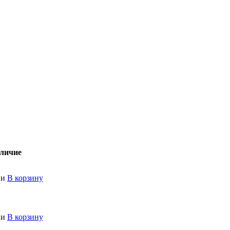
личие
ии
В корзину
ии
В корзину