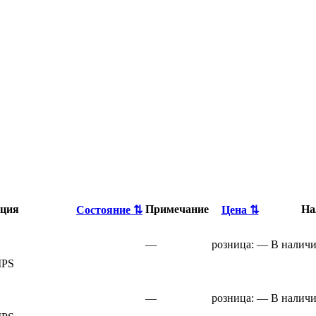
ация
Примечание
На
Состояние
⇅
Цена
⇅
—
розница:
—
В налич
IPS
—
розница:
—
В налич