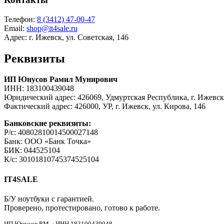
Телефон:
8 (3412) 47-00-47
Email:
shop@it4sale.ru
Адрес: г. Ижевск, ул. Советская, 146
Реквизиты
ИП Юнусов Рамил Мунирович
ИНН: 183100439048
Юридический адрес: 426069, Удмуртская Республика, г. Ижевск,
Фактический адрес: 426000, УР, г. Ижевск, ул. Кирова, 146
Банковские реквизиты:
Р/с: 40802810014500027148
Банк: ООО «Банк Точка»
БИК: 044525104
К/с: 30101810745374525104
IT4SALE
Б/У ноутбуки с гарантией.
Проверено, протестировано, готово к работе.
ИП Юнусов Р.М. · ИНН 183100439048