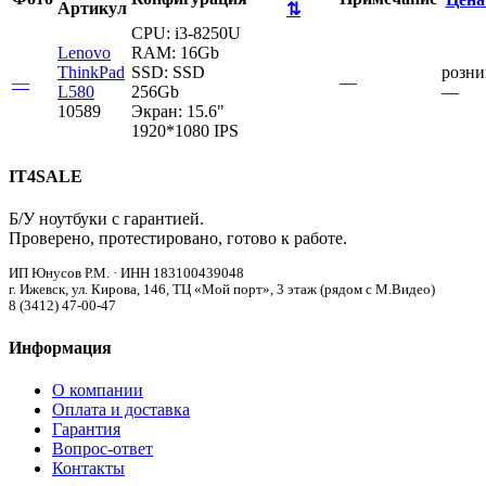
Артикул
⇅
CPU:
i3-8250U
Lenovo
RAM:
16Gb
ThinkPad
SSD:
SSD
розни
—
—
L580
256Gb
—
10589
Экран:
15.6"
1920*1080 IPS
IT4SALE
Б/У ноутбуки с гарантией.
Проверено, протестировано, готово к работе.
ИП Юнусов Р.М. · ИНН 183100439048
г. Ижевск, ул. Кирова, 146, ТЦ «Мой порт», 3 этаж (рядом с М.Видео)
8 (3412) 47-00-47
Информация
О компании
Оплата и доставка
Гарантия
Вопрос-ответ
Контакты