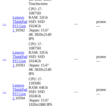
Touchscreen
CPU:
i7-
10875H
Lenovo
RAM:
32Gb
ThinkPad
SSD:
SSD
розни
—
—
P15 Gen
1024Gb
—
1
10592
Экран:
15.6"
4K 3820x2140
IPS
CPU:
i7-
10875H
Lenovo
RAM:
32Gb
ThinkPad
SSD:
SSD
розни
—
—
P15 Gen
1024Gb
—
1
10593
Экран:
15.6"
4K 3820x2140
IPS
CPU:
i7-
11850H
Lenovo
RAM:
64Gb
ThinkPad
розни
—
SSD:
SSD
—
P15 Gen
—
1024Gb
2
10594
Экран:
15.6"
1920x1080 IPS