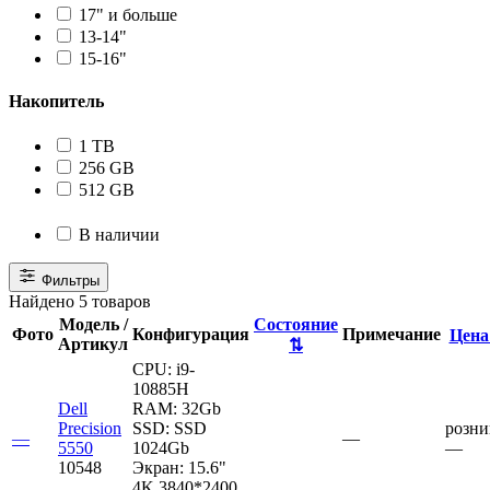
17" и больше
13-14"
15-16"
Накопитель
1 TB
256 GB
512 GB
В наличии
Фильтры
Найдено 5 товаров
Модель /
Состояние
Фото
Конфигурация
Примечание
Цен
Артикул
⇅
CPU:
i9-
10885H
Dell
RAM:
32Gb
Precision
SSD:
SSD
розни
—
—
5550
1024Gb
—
10548
Экран:
15.6"
4K 3840*2400