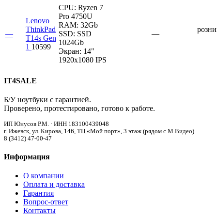
CPU:
Ryzen 7
Pro 4750U
Lenovo
RAM:
32Gb
ThinkPad
розни
—
SSD:
SSD
—
T14s Gen
—
1024Gb
1
10599
Экран:
14"
1920x1080 IPS
IT4SALE
Б/У ноутбуки с гарантией.
Проверено, протестировано, готово к работе.
ИП Юнусов Р.М. · ИНН 183100439048
г. Ижевск, ул. Кирова, 146, ТЦ «Мой порт», 3 этаж (рядом с М.Видео)
8 (3412) 47-00-47
Информация
О компании
Оплата и доставка
Гарантия
Вопрос-ответ
Контакты