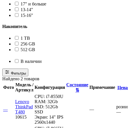
17" и больше
13-14"
15-16"
Накопитель
1 TB
256 GB
512 GB
В наличии
Фильтры
Найдено 2 товаров
Модель /
Состояние
Фото
Конфигурация
Примечание
Цен
Артикул
⇅
CPU:
i7-8550U
Lenovo
RAM:
32Gb
ThinkPad
SSD:
512Gb
розни
—
—
T480
SSD
—
10615
Экран:
14" IPS
2560x1440