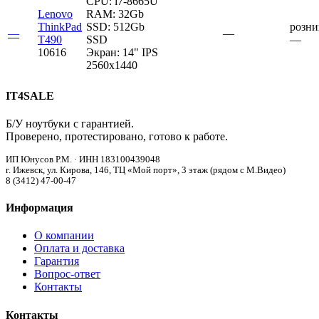
CPU:
i7-8665U
Lenovo
RAM:
32Gb
ThinkPad
SSD:
512Gb
розни
—
—
T490
SSD
—
10616
Экран:
14" IPS
2560x1440
IT4SALE
Б/У ноутбуки с гарантией.
Проверено, протестировано, готово к работе.
ИП Юнусов Р.М. · ИНН 183100439048
г. Ижевск, ул. Кирова, 146, ТЦ «Мой порт», 3 этаж (рядом с М.Видео)
8 (3412) 47-00-47
Информация
О компании
Оплата и доставка
Гарантия
Вопрос-ответ
Контакты
Контакты