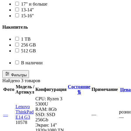
17" и больше
13-14"
15-16"
Накопитель
1 TB
256 GB
512 GB
В наличии
Фильтры
Найдено 3 товаров
Модель /
Состояние
Фото
Конфигурация
Примечание
Цен
Артикул
⇅
CPU:
Ryzen 3
5300U
Lenovo
RAM:
8Gb
ThinkPad
розни
—
SSD:
SSD
—
E14 G3
—
256Gb
10578
Экран:
14"
1920x1080 TN