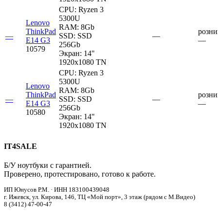
CPU:
Ryzen 3
5300U
Lenovo
RAM:
8Gb
ThinkPad
розни
—
SSD:
SSD
—
E14 G3
—
256Gb
10579
Экран:
14"
1920x1080 TN
CPU:
Ryzen 3
5300U
Lenovo
RAM:
8Gb
ThinkPad
розни
—
SSD:
SSD
—
E14 G3
—
256Gb
10580
Экран:
14"
1920x1080 TN
IT4SALE
Б/У ноутбуки с гарантией.
Проверено, протестировано, готово к работе.
ИП Юнусов Р.М. · ИНН 183100439048
г. Ижевск, ул. Кирова, 146, ТЦ «Мой порт», 3 этаж (рядом с М.Видео)
8 (3412) 47-00-47