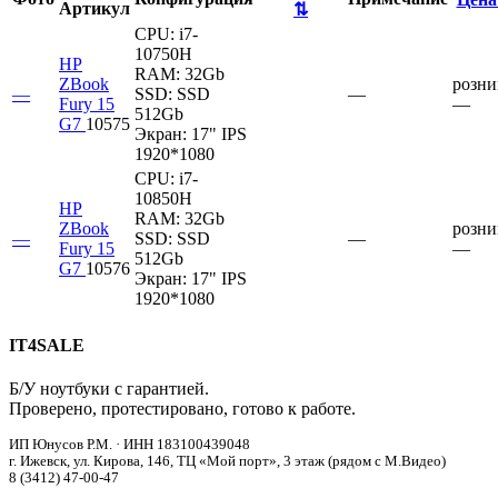
Артикул
⇅
CPU:
i7-
10750H
HP
RAM:
32Gb
ZBook
розни
—
SSD:
SSD
—
Fury 15
—
512Gb
G7
10575
Экран:
17" IPS
1920*1080
CPU:
i7-
10850H
HP
RAM:
32Gb
ZBook
розни
—
SSD:
SSD
—
Fury 15
—
512Gb
G7
10576
Экран:
17" IPS
1920*1080
IT4SALE
Б/У ноутбуки с гарантией.
Проверено, протестировано, готово к работе.
ИП Юнусов Р.М. · ИНН 183100439048
г. Ижевск, ул. Кирова, 146, ТЦ «Мой порт», 3 этаж (рядом с М.Видео)
8 (3412) 47-00-47