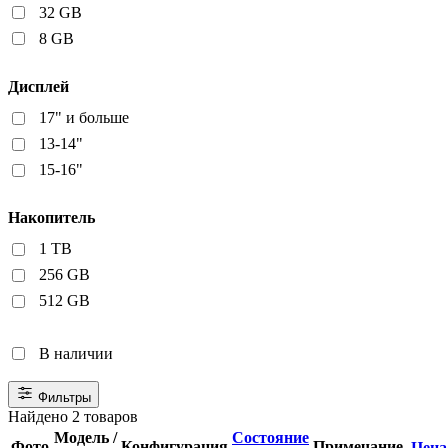
32 GB
8 GB
Дисплей
17" и больше
13-14"
15-16"
Накопитель
1 TB
256 GB
512 GB
В наличии
Фильтры
Найдено 2 товаров
Модель /
Состояние
Фото
Конфигурация
Примечание
Цен